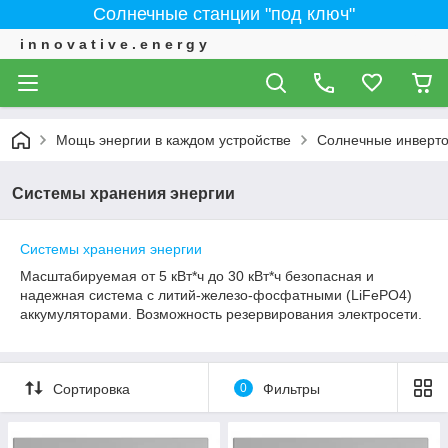
Солнечные станции "под ключ"
i n n o v a t i v e . e n e r g y
Мощь энергии в каждом устройстве
Солнечные инверт
Системы хранения энергии
Системы хранения энергии
Масштабируемая от 5 кВт*ч до 30 кВт*ч безопасная и
надежная система с литий-железо-фосфатными (LiFePO4)
аккумуляторами. Возможность резервирования электросети.
Сортировка
0
Фильтры