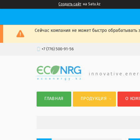
Создать сайт
на Satu.kz
Сейчас компания не может быстро обрабатывать з
+7 (776) 500-91-56
i n n o v a t i v e . e n e r
ГЛАВНАЯ
ПРОДУКЦИЯ
О КОМ