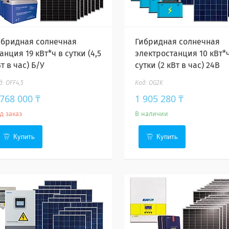
ибридная солнечная
Гибридная солнечная
анция 19 кВт*ч в сутки (4,5
электростанция 10 кВт*ч
т в час) Б/У
сутки (2 кВт в час) 24В
OFF4,5
OG2K
 768 000 ₸
1 905 280 ₸
д заказ
В наличии
Купить
Купить