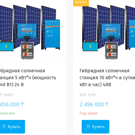
Victron
ибридная солнечная
Гибридная солнечная
танция 5 кВт*ч (мощность
станция 10 кВт*ч в сутки
40 Вт) 24 В
кВт в час) 48В
Hybr5
HY10
 456 000 ₸
2 496 000 ₸
наличии
Под заказ
Купить
Купить