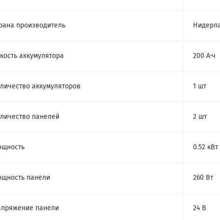
рана производитель
Нидерл
кость аккумулятора
200 А·ч
личество аккумуляторов
1 шт
личество панелей
2 шт
ощность
0.52 кВт
щность панели
260 Вт
пряжение панели
24 В