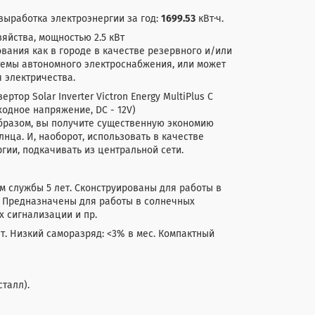
выработка электроэнергии за год:
1699.53
кВт·ч.
яйства, мощностью 2.5 кВт
вания как в городе в качестве резервного и/или
стемы автономного электроснабжения, или может
 электричества.
ор Solar Inverter Victron Energy MultiPlus C
ходное напряжение, DC - 12V)
образом, вы получите существенную экономию
нца. И, наоборот, использовать в качестве
гии, подкачивать из центральной сети.
 службы 5 лет. Сконструированы для работы в
S. Предназначены для работы в солнечных
х сигнализации и пр.
ет. Низкий саморазряд: <3% в мес. Компактный
талл).