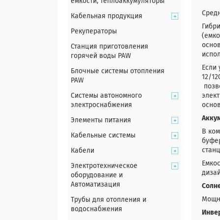
емкости, теплоаккумуляторы
Сред
Кабельная продукция
Гибри
Рекуператоры
(емко
основ
Станция приготовления
испол
горячей воды PAW
Если 
Блочные системы отопления
12/12
PAW
позво
Системы автономного
элект
электроснабжения
основ
Акку
Элементы питания
В ком
Кабельные системы
буфер
станц
Кабели
Емкос
Электротехническое
дизай
оборудование и
Автоматизация
Солн
Мощно
Трубы для отопления и
водоснабжения
Инвер