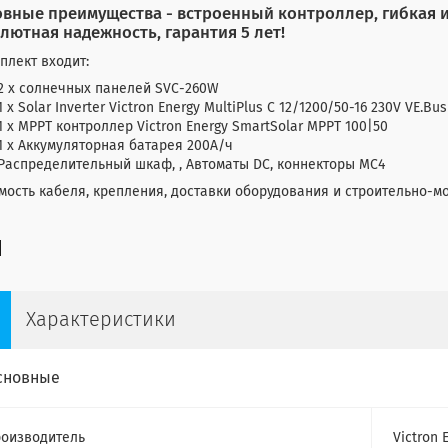
вные преимущества - встроенный контроллер, гибкая 
лютная надежность, гарантия 5 лет!
плект входит:
2
x солнечных панелей SVC-260W
1 x Solar Inverter Victron Energy MultiPlus C 12/1200/50-16 230V VE.Bus
1 x MPPT контроллер Victron Energy SmartSolar MPPT 100|50
1 x Аккумуляторная батарея 200А/ч
Распределительный шкаф, , Автоматы DC, коннекторы МС4
мость кабеля, крепления, доставки оборудования и строительно-
Характеристики
сновные
оизводитель
Victron 