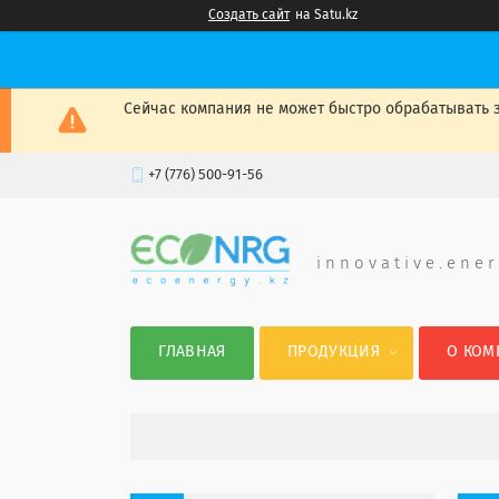
Создать сайт
на Satu.kz
Сейчас компания не может быстро обрабатывать з
+7 (776) 500-91-56
i n n o v a t i v e . e n e r
ГЛАВНАЯ
ПРОДУКЦИЯ
О КОМ