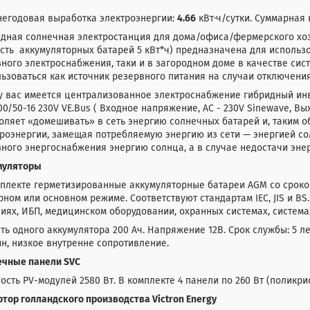
негодовая выработка электроэнергии:
4.66
кВт·ч/сутки. Суммарная 
дная солнечная электростанция для дома/офиса/фермерского хоз
сть аккумуляторных батарей 5 кВт*ч) предназначена для использо
ного электроснабжения, таки и в загородном доме в качестве си
ьзоваться как источник резервного питания на случаи отключения
у вас имеется централизованное электроснабжение гибридный инверт
00/50-16 230V VE.Bus ( Входное напряжение, AC - 230V Sinewave, Вы
ляет «домешивать» в сеть энергию солнечных батарей и, таким 
роэнергии, замещая потребляемую энергию из сети — энергией сол
ного энергоснабжения энергию солнца, а в случае недостачи энер
муляторы
плекте герметизированные аккумуляторные батареи AGM со сроком
ном или основном режиме. Соответствуют стандартам IEC, JIS и B
иях, ИБП, медицинском оборудовании, охранных системах, система
ть одного аккумулятора 200 Ач. Напряжение 12В. Срок службы: 5 л
н, низкое внутренне сопротивление.
ечные панели SVC
сть PV-модулей 2580 Вт. В комплекте 4 панели по 260 Вт (поликрис
тор голландского производства Victron Energy