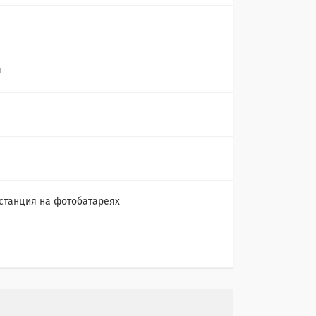
ч
станция на фотобатареях