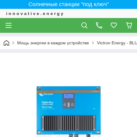
Солнечные станции "под ключ"
i n n o v a t i v e . e n e r g y
Мощь энергии в каждом устройстве
Victron Energy - 