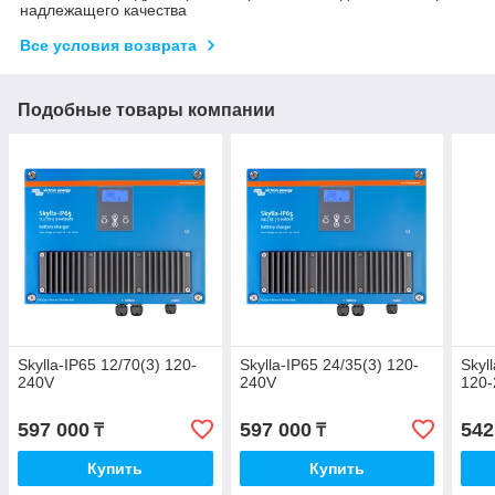
надлежащего качества
Все условия возврата
Подобные товары компании
Skylla-IP65 12/70(3) 120-
Skylla-IP65 24/35(3) 120-
Skyl
240V
240V
120
597 000
597 000
542
₸
₸
Купить
Купить