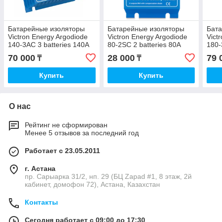
Батарейные изоляторы
Батарейные изоляторы
Бат
Victron Energy Argodiode
Victron Energy Argodiode
Vict
140-3AC 3 batteries 140A
80-2SC 2 batteries 80A
180-
70 000
28 000
79 
₸
₸
Купить
Купить
О нас
Рейтинг не сформирован
Менее 5 отзывов за последний год
Работает с 23.05.2011
г. Астана
пр. Сарыарка 31/2, нп. 29 (БЦ Zapad #1, 8 этаж, 2й
кабинет, домофон 72), Астана, Казахстан
Контакты
Сегодня работает с 09:00 до 17:30