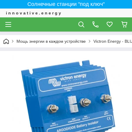
Солнечные станции "под ключ"
i n n o v a t i v e . e n e r g y
Мощь энергии в каждом устройстве
Victron Energy - 