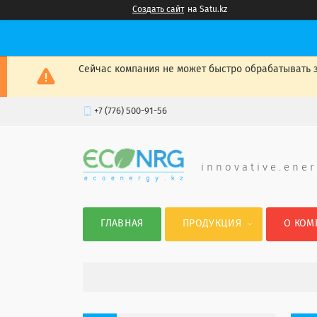
Создать сайт
на Satu.kz
Сейчас компания не может быстро обрабатывать з
+7 (776) 500-91-56
i n n o v a t i v e . e n e r
ГЛАВНАЯ
ПРОДУКЦИЯ
О КОМ