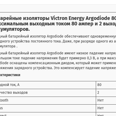
арейные изоляторы Victron Energy Argodiode 80
ксимальным выходным током 80 ампер
и 2 выхо
кумуляторов.
ный батарейный изолятор Argodiode обеспечивают одновременную
дного устройства постоянного тока. Даже, при разряде одного из 
мулятора .
ный батарейный изолятор Argodiode имеют низкое падение напря
льшом токе падение напряжения будет примерно 0,3 В, а при макс
diode оснащены компенсационным диодом, который может примен
яжения зарядного устройства. Это компенсирует падение напряже
актеристики
дной ток, А
80
чество выходов
2
tooth
Нет
us
Нет