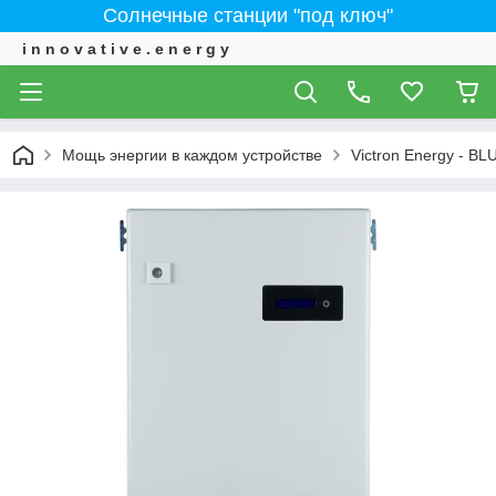
Солнечные станции "под ключ"
i n n o v a t i v e . e n e r g y
Мощь энергии в каждом устройстве
Victron Energy - 