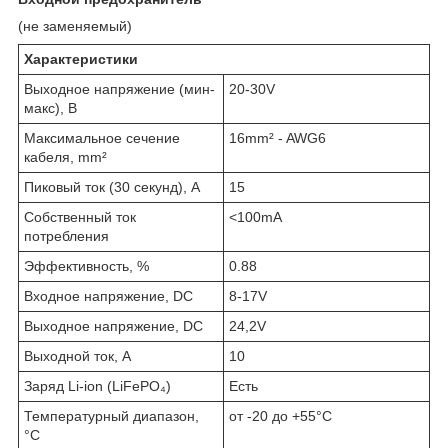
(не заменяемый)
Характеристики
Выходное напряжение (мин-
20-30V
макс), В
Максимальное сечение
16mm² - AWG6
кабеля, mm²
Пиковый ток (30 секунд), А
15
Собственный ток
<100mA
потребления
Эффективность, %
0.88
Входное напряжение, DC
8-17V
Выходное напряжение, DC
24,2V
Выходной ток, А
10
Заряд Li-ion (LiFePO₄)
Есть
Температурный диапазон,
от -20 до +55°C
°C