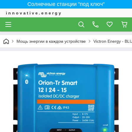
Солнечные станции "под ключ"
i n n o v a t i v e . e n e r g y
Мощь энергии в каждом устройстве
Victron Energy - 