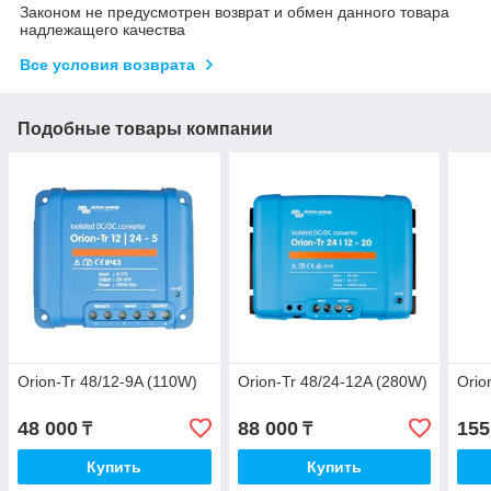
Законом не предусмотрен возврат и обмен данного товара
надлежащего качества
Все условия возврата
Подобные товары компании
Orion-Tr 48/12-9A (110W)
Orion-Tr 48/24-12A (280W)
Orio
48 000
88 000
155
₸
₸
Купить
Купить