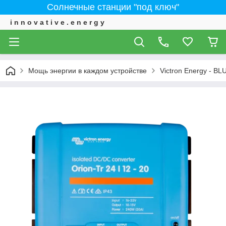
Солнечные станции "под ключ"
i n n o v a t i v e . e n e r g y
Мощь энергии в каждом устройстве
Victron Energy - 