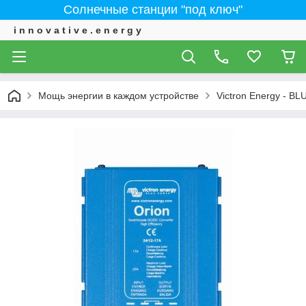
Солнечные станции "под ключ"
i n n o v a t i v e . e n e r g y
Мощь энергии в каждом устройстве
Victron Energy - 