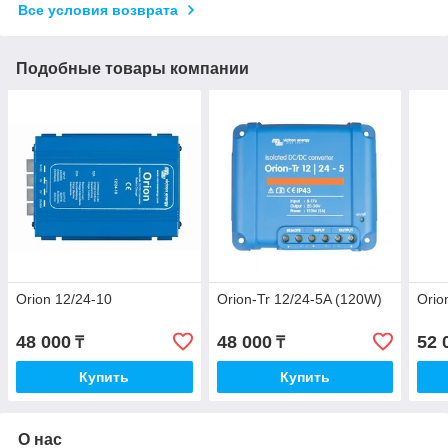
Все условия возврата
Подобные товары компании
Orion 12/24-10
Orion-Tr 12/24-5A (120W)
Orio
48 000
48 000
52 
₸
₸
Купить
Купить
О нас