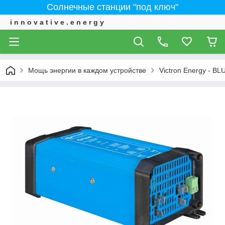
Солнечные станции "под ключ"
i n n o v a t i v e . e n e r g y
Мощь энергии в каждом устройстве
Victron Energy - 