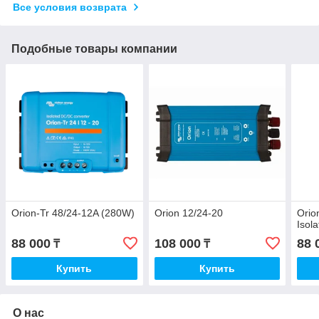
Все условия возврата
Подобные товары компании
Orion-Tr 48/24-12A (280W)
Orion 12/24-20
Orio
Isol
88 000
108 000
88 
₸
₸
Купить
Купить
О нас