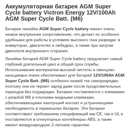
Аккумуляторная батарея AGM Super
Cycle battery Victron Energy 12V/100Ah
AGM Super Cycle Batt. (M6)
Батареи линейки
AGM Super Cycle battery
имеют очень
низкое внутреннее сопротивление, что делает их особенно
удобными для работы в условиях высокого тока разрядки: в
инверторах, двигателях и лебедках, а также при запуске
двигателя внутреннего сгорания.
Линейка батарей AGM Super Cycle battery предлагает самый
глубокий длительный цикл и общий срок службы.
Использование материалов высокой чистоты и свинцово-
кальциевых ячеек обеспечивает для батарей
12V/100Ah AGM
Super Cycle Batt. (M6)
особенно низкий ток саморазрядки,
поэтому они не теряют заряд даже после продолжительных
периодов без подзарядки. Батареи поставляются с клеммами
с резьбой М8 и плоскими медными клеммами,
обеспечивающими наилучший контакт и устраняющими
необходимость в терминалах батареи. Эти батареи
соответствуют требованиям спецификаций как CE, так и UL и
поставляются в огнеупорных контейнерах ABS, а также
имеют международную 2-летнюю гарантию.