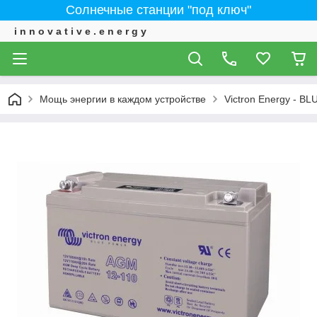
Солнечные станции "под ключ"
i n n o v a t i v e . e n e r g y
Мощь энергии в каждом устройстве
Victron Energy - 