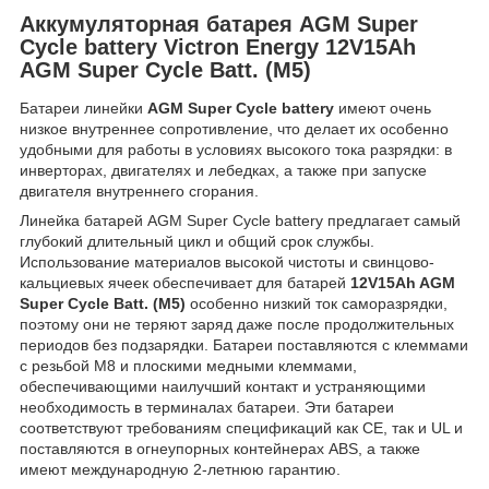
Аккумуляторная батарея AGM Super
Cycle battery Victron Energy 12V15Ah
AGM Super Cycle Batt. (M5)
Батареи линейки
AGM Super Cycle battery
имеют очень
низкое внутреннее сопротивление, что делает их особенно
удобными для работы в условиях высокого тока разрядки: в
инверторах, двигателях и лебедках, а также при запуске
двигателя внутреннего сгорания.
Линейка батарей AGM Super Cycle battery предлагает самый
глубокий длительный цикл и общий срок службы.
Использование материалов высокой чистоты и свинцово-
кальциевых ячеек обеспечивает для батарей
12V15Ah AGM
Super Cycle Batt. (M5)
особенно низкий ток саморазрядки,
поэтому они не теряют заряд даже после продолжительных
периодов без подзарядки. Батареи поставляются с клеммами
с резьбой М8 и плоскими медными клеммами,
обеспечивающими наилучший контакт и устраняющими
необходимость в терминалах батареи. Эти батареи
соответствуют требованиям спецификаций как CE, так и UL и
поставляются в огнеупорных контейнерах ABS, а также
имеют международную 2-летнюю гарантию.