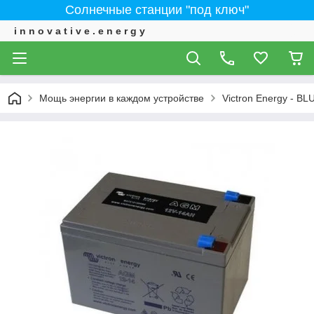
Солнечные станции "под ключ"
i n n o v a t i v e . e n e r g y
Мощь энергии в каждом устройстве
Victron Energy - 