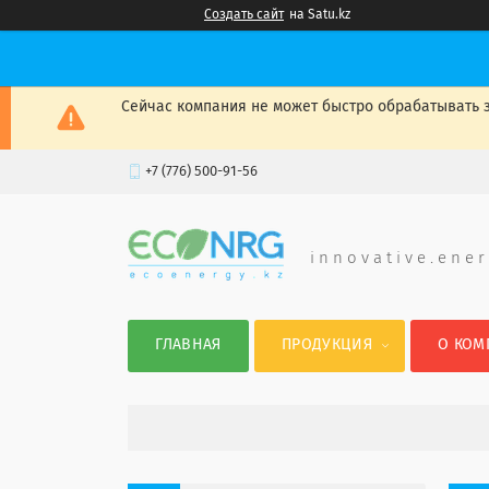
Создать сайт
на Satu.kz
Сейчас компания не может быстро обрабатывать з
+7 (776) 500-91-56
i n n o v a t i v e . e n e r
ГЛАВНАЯ
ПРОДУКЦИЯ
О КОМ