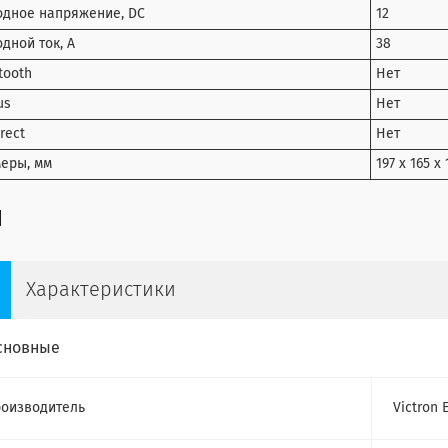
дное напряжение, DC
12
дной ток, А
38
tooth
Нет
us
Нет
irect
Нет
еры, мм
197 x 165 x 
Характеристики
сновные
оизводитель
Victron 