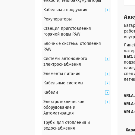
емкости, теплоаккумуляторы
Кабельная продукция
Акк
Рекуператоры
Бата
Станция приготовления
работ
горячей воды PAW
внутр
Блочные системы отопления
Линей
PAW
мате
Batt.
Системы автономного
подз
электроснабжения
наилу
Элементы питания
специ
летн
Кабельные системы
Кабели
VRLA 
Электротехническое
VRLA 
оборудование и
VRLA 
Автоматизация
Трубы для отопления и
водоснабжения
Хар