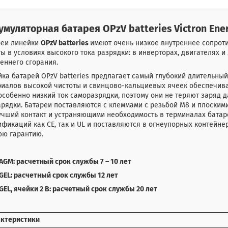
умуляторная батарея OPzV batteries Victron Ener
реи линейки
OPzV batteries
имеют очень низкое внутреннее сопроти
ы в условиях высокого тока разрядки: в инверторах, двигателях и
еннего сгорания.
ка батарей OPzV batteries предлагает самый глубокий длительны
риалов высокой чистоты и свинцово-кальциевых ячеек обеспечив
особенно низкий ток саморазрядки, поэтому они не теряют заряд
арядки. Батареи поставляются с клеммами с резьбой М8 и плоск
чший контакт и устраняющими необходимость в терминалах батаре
фикаций как CE, так и UL и поставляются в огнеупорных контейне
юю гарантию.
AGM: расчетный срок службы 7 – 10 лет
GEL: расчетный срок службы 12 лет
GEL, ячейки 2 В: расчетный срок службы 20 лет
актеристики