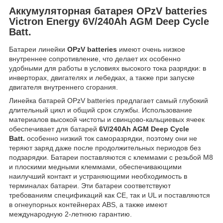
Аккумуляторная батарея OPzV batteries
Victron Energy 6V/240Ah AGM Deep Cycle
Batt.
Батареи линейки
OPzV batteries
имеют очень низкое
внутреннее сопротивление, что делает их особенно
удобными для работы в условиях высокого тока разрядки: в
инверторах, двигателях и лебедках, а также при запуске
двигателя внутреннего сгорания.
Линейка батарей OPzV batteries предлагает самый глубокий
длительный цикл и общий срок службы. Использование
материалов высокой чистоты и свинцово-кальциевых ячеек
обеспечивает для батарей
6V/240Ah AGM Deep Cycle
Batt.
особенно низкий ток саморазрядки, поэтому они не
теряют заряд даже после продолжительных периодов без
подзарядки. Батареи поставляются с клеммами с резьбой М8
и плоскими медными клеммами, обеспечивающими
наилучший контакт и устраняющими необходимость в
терминалах батареи. Эти батареи соответствуют
требованиям спецификаций как CE, так и UL и поставляются
в огнеупорных контейнерах ABS, а также имеют
международную 2-летнюю гарантию.