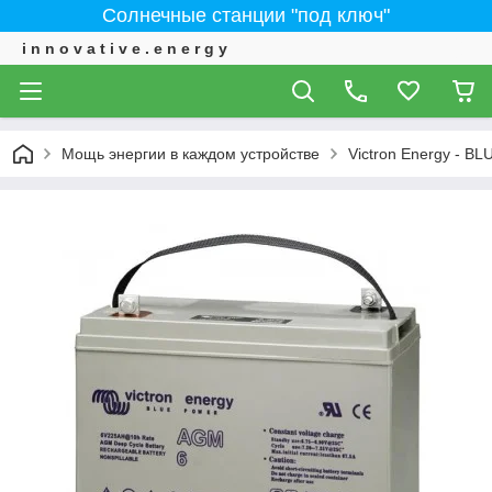
Солнечные станции "под ключ"
i n n o v a t i v e . e n e r g y
Мощь энергии в каждом устройстве
Victron Energy - 