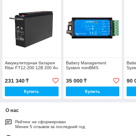
Аккумуляторная батарея
Battery Management
Batt
Ritar FT12-200 12В 200 Ач
System miniBMS
Sys
231 340
35 000
90 
₸
₸
Купить
Купить
О нас
Рейтинг не сформирован
Менее 5 отзывов за последний год