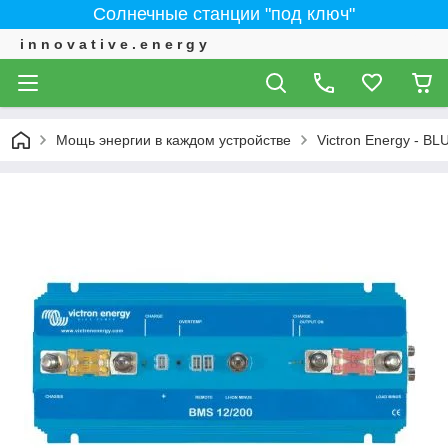
Солнечные станции "под ключ"
i n n o v a t i v e . e n e r g y
Мощь энергии в каждом устройстве
Victron Energy - 