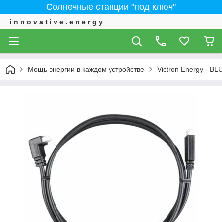
Солнечные станции "под ключ"
i n n o v a t i v e . e n e r g y
Мощь энергии в каждом устройстве
Victron Energy - 