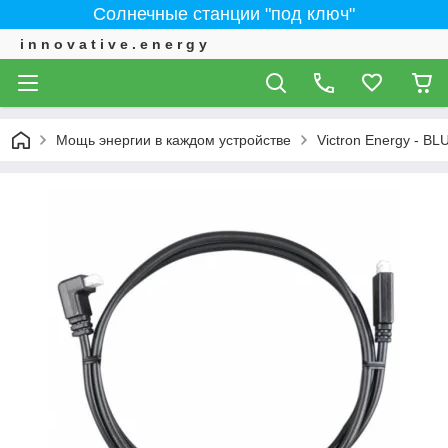
Солнечные станции "под ключ"
i n n o v a t i v e . e n e r g y
Мощь энергии в каждом устройстве
Victron Energy - 