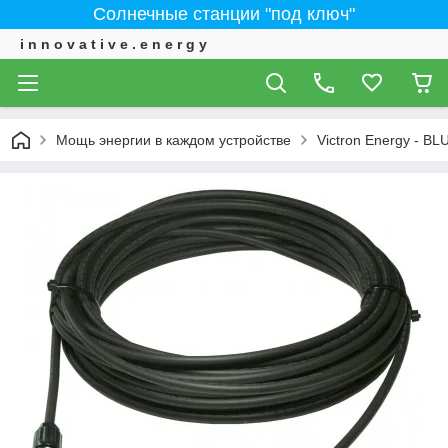
Солнечные станции "под ключ"
i n n o v a t i v e . e n e r g y
Мощь энергии в каждом устройстве
Victron Energy - 