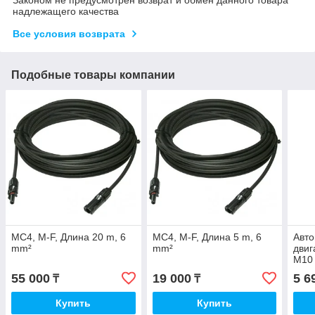
надлежащего качества
Все условия возврата
Подобные товары компании
MC4, M-F, Длина 20 m, 6
MC4, M-F, Длина 5 m, 6
Авт
mm²
mm²
двиг
M10 
55 000
19 000
5 6
₸
₸
Купить
Купить