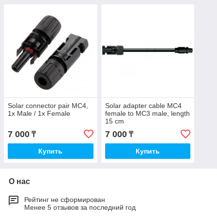
Solar connector pair MC4,
Solar adapter cable MC4
1x Male / 1x Female
female to MC3 male, length
15 cm
7 000
7 000
₸
₸
Купить
Купить
О нас
Рейтинг не сформирован
Менее 5 отзывов за последний год