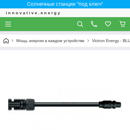
Солнечные станции "под ключ"
i n n o v a t i v e . e n e r g y
Мощь энергии в каждом устройстве
Victron Energy - 