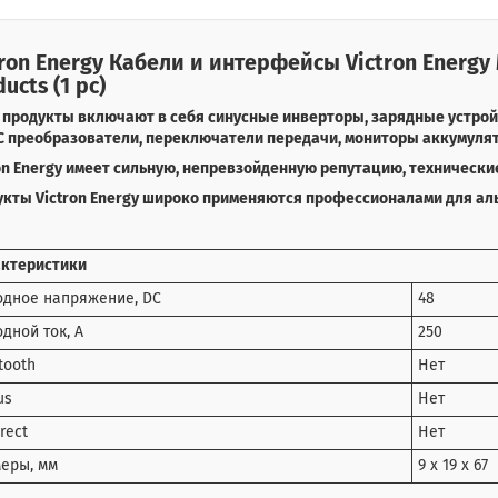
tron Energy Кабели и интерфейсы
Victron Energy
ucts (1 pc)
продукты включают в себя синусные инверторы, зарядные устройс
 преобразователи, переключатели передачи, мониторы аккумулят
on Energy имеет сильную, непревзойденную репутацию, технически
укты
Victron Energy
широко применяются профессионалами для аль
актеристики
дное напряжение, DC
48
дной ток, А
250
tooth
Нет
us
Нет
irect
Нет
еры, мм
9 x 19 x 67