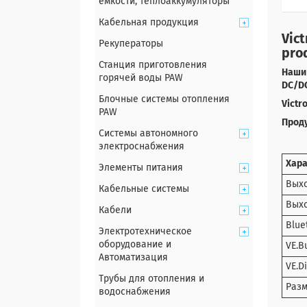
емкости, теплоаккумуляторы
Кабельная продукция
Vic
Рекуператоры
prod
Станция приготовления
Наши 
горячей воды PAW
DC/DC
Блочные системы отопления
Victr
PAW
Прод
Системы автономного
электроснабжения
Хар
Элементы питания
Выхо
Кабельные системы
Выхо
Кабели
Blue
Электротехническое
оборудование и
VE.B
Автоматизация
VE.D
Трубы для отопления и
Разм
водоснабжения