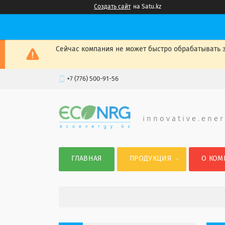
Создать сайт
на Satu.kz
Сейчас компания не может быстро обрабатывать з
+7 (776) 500-91-56
i n n o v a t i v e . e n e r
ГЛАВНАЯ
ПРОДУКЦИЯ
О КОМ