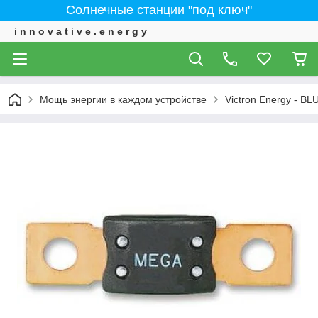
Солнечные станции "под ключ"
i n n o v a t i v e . e n e r g y
Мощь энергии в каждом устройстве
Victron Energy - 