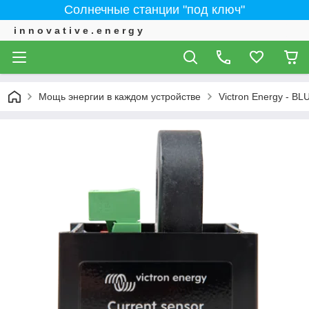
Солнечные станции "под ключ"
i n n o v a t i v e . e n e r g y
Мощь энергии в каждом устройстве
Victron Energy - 