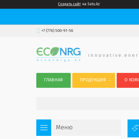
Создать сайт
на Satu.kz
+7 (776) 500-91-56
i n n o v a t i v e . e n e r
ГЛАВНАЯ
ПРОДУКЦИЯ
О КОМ