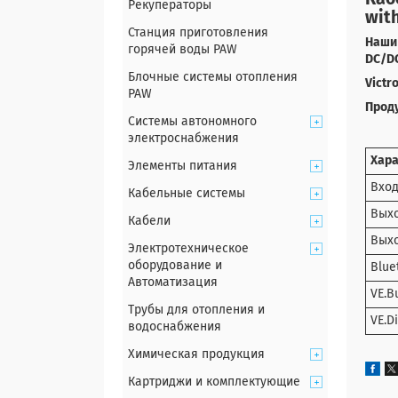
Рекуператоры
wit
Станция приготовления
Наши 
горячей воды PAW
DC/DC
Блочные системы отопления
Victr
PAW
Прод
Системы автономного
электроснабжения
Хар
Элементы питания
Вход
Кабельные системы
Выхо
Кабели
Выхо
Электротехническое
оборудование и
Blue
Автоматизация
VE.B
Трубы для отопления и
VE.D
водоснабжения
Химическая продукция
Картриджи и комплектующие