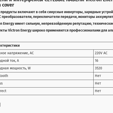
h cover
продукты включают в себя синусные инверторы, зарядные устройс
 преобразователи, переключатели передачи, мониторы аккумулят
on Energy имеет сильную, непревзойденную репутацию, технически
укты
Victron Energy
широко применяются профессионалами для аль
актеристики
ное напряжение, AC
220V AC
дной ток, А
16
дная мощность, W
3520
tooth
Нет
us
Нет
irect
Нет