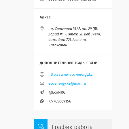
пр. Сарыарка 31/2, нп. 29 (БЦ
Zapad #1, 8 этаж, 2й кабинет,
домофон 72), Астана,
Казахстан
http://www.eco-energy.kz
ecoenergy.kz@mail.ru
@EcoNRG
+77765009156
График работы