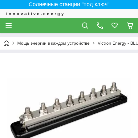
Солнечные станции "под ключ"
i n n o v a t i v e . e n e r g y
Мощь энергии в каждом устройстве
Victron Energy - 