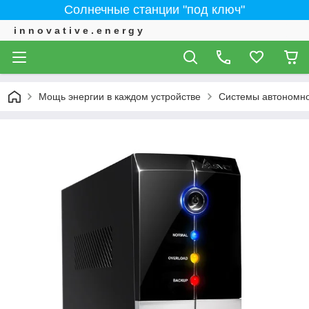
Солнечные станции "под ключ"
i n n o v a t i v e . e n e r g y
Мощь энергии в каждом устройстве
Системы автономно