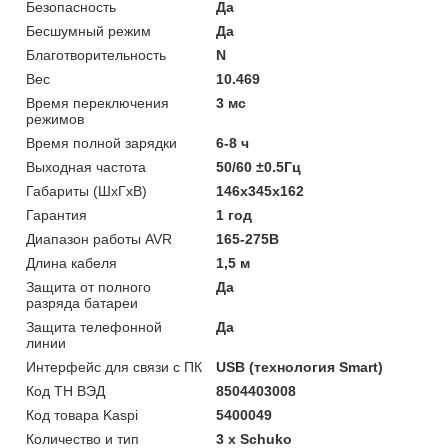
Безопасность
Да
Бесшумный режим
Да
Благотворительность
N
Вес
10.469
Время переключения
3 мс
режимов
Время полной зарядки
6-8 ч
Выходная частота
50/60 ±0.5Гц
Габариты (ШхГхВ)
146x345x162
Гарантия
1 год
Диапазон работы AVR
165-275В
Длина кабеля
1,5 м
Защита от полного
Да
разряда батареи
Защита телефонной
Да
линии
Интерфейс для связи с ПК
USB (технология Smart)
Код ТН ВЭД
8504403008
Код товара Kaspi
5400049
Количество и тип
3 х Schuko