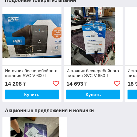
Подобные товары компании
Источник бесперебойного
Источник бесперебойного
Исто
питания SVC V-600-L
питания SVC V-650-L
пита
14 208
14 693
18 
₸
₸
Купить
Купить
Акционные предложения и новинки