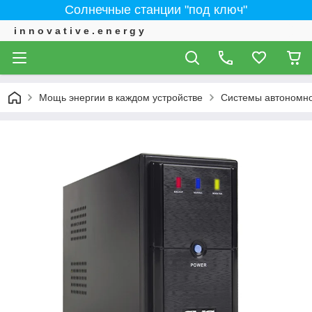
Солнечные станции "под ключ"
i n n o v a t i v e . e n e r g y
Мощь энергии в каждом устройстве
Системы автономно