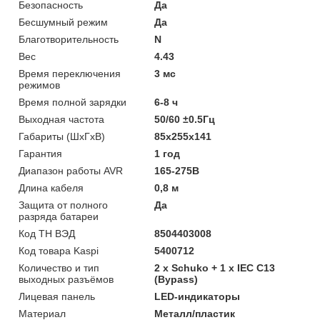
Безопасность
Да
Бесшумный режим
Да
Благотворительность
N
Вес
4.43
Время переключения
3 мс
режимов
Время полной зарядки
6-8 ч
Выходная частота
50/60 ±0.5Гц
Габариты (ШхГхВ)
85x255x141
Гарантия
1 год
Диапазон работы AVR
165-275В
Длина кабеля
0,8 м
Защита от полного
Да
разряда батареи
Код ТН ВЭД
8504403008
Код товара Kaspi
5400712
Количество и тип
2 х Schuko + 1 х IEC C13
выходных разъёмов
(Bypass)
Лицевая панель
LED-индикаторы
Материал
Металл/пластик