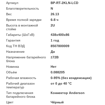
Артикул
BP-RT-2KLN-LCD
Благотворительность
N
Вес
26.13
Время полной зарядки
6-8 ч
Высота в монтажной
2U
стойке
Габариты (ШхГхВ)
438х400х86
Гарантия
1 год
Код ТН ВЭД
8507800009
Назначение
Да
Напряжение батарейного
±72В
блока
Новинка
Нет
Объём
0.088205
Рабочая влажность
0-95% (без конденсации)
Рабочий диапазон
от 0 до 40 °С
температур
Тип подключения
Коннектор Anderson
батарейного блока
Цвет
Чёрный