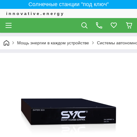
Солнечные станции "под ключ"
i n n o v a t i v e . e n e r g y
Мощь энергии в каждом устройстве
Системы автономно