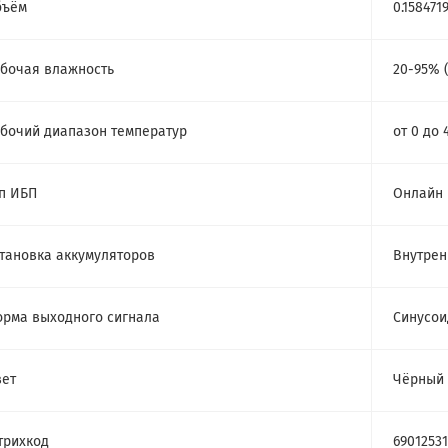
бъём
0.158471
бочая влажность
20-95% 
бочий диапазон температур
от 0 до 
п ИБП
Онлайн
тановка аккумуляторов
Внутрен
рма выходного сигнала
Синусои
ет
Чёрный
трихкод
69012531