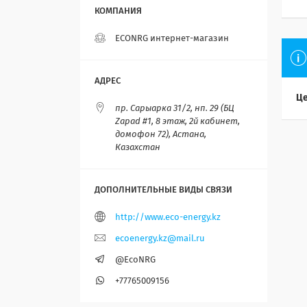
ECONRG интернет-магазин
Це
пр. Сарыарка 31/2, нп. 29 (БЦ
Zapad #1, 8 этаж, 2й кабинет,
домофон 72), Астана,
Казахстан
http://www.eco-energy.kz
ecoenergy.kz@mail.ru
@EcoNRG
+77765009156