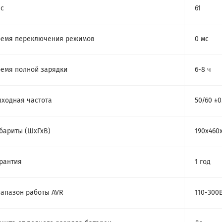
с
61
емя переключения режимов
0 мс
емя полной зарядки
6-8 ч
ходная частота
50/60 ±
бариты (ШхГхВ)
190x460
рантия
1 год
апазон работы AVR
110-300