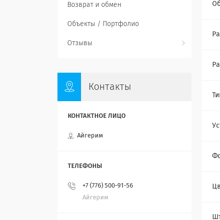
О
Возврат и обмен
Объекты / Портфолио
Ра
Отзывы
Ра
Контакты
Ти
Ус
Айгерим
Фо
+7 (776) 500-91-56
Цв
Айгерим
Ш