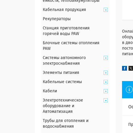
емкости, теплоаккумуляторы
Кабельная продукция
Рекуператоры
Станция приготовления
Онлай
горячей воды PAW
обор
в дво
Блочные системы отопления
посто
PAW
питан
Системы автономного
электроснабжения
Элементы питания
Кабельные системы
Кабели
Электротехническое
оборудование и
О
Автоматизация
Трубы для отопления и
Пр
водоснабжения