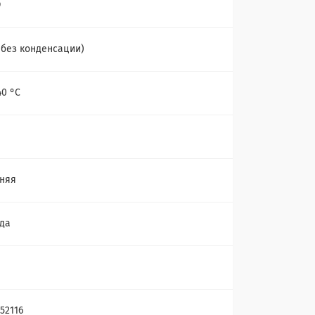
9
(без конденсации)
40 °С
няя
да
52116