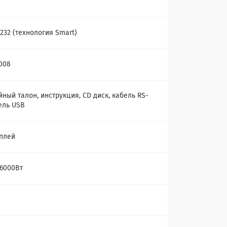
232 (технология Smart)
008
йный талон, инструкция, CD диск, кабель RS-
бель USB
плей
6000Вт