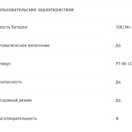
ользовательские характеристики
кость батареи
12В/7Ач 
томатическое включение
Да
тикул
PT-6K-L
зопасность
Да
есшумный режим
Да
аготворительность
N