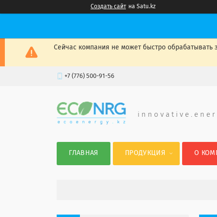
Создать сайт
на Satu.kz
Сейчас компания не может быстро обрабатывать з
+7 (776) 500-91-56
i n n o v a t i v e . e n e r
ГЛАВНАЯ
ПРОДУКЦИЯ
О КОМ