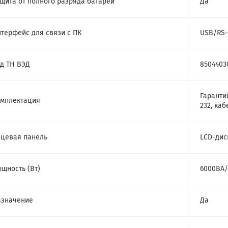
щита от полного разряда батареи
Да
терфейс для связи с ПК
USB/RS-
д ТН ВЭД
8504403
Гаранти
мплектация
232, ка
цевая панель
LCD-дис
щность (Bт)
6000ВА/
азначение
Да