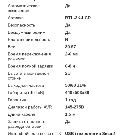
Автоматическое
Да
включение
Артикул
RTL-3K-LCD
Безопасность
Да
Бесшумный режим
Да
Благотворительность
N
Вес
30.97
Время переключения
2-6 мс
режимов
Время полной зарядки
6-8 ч
Высота в монтажной
2U
стойке
Выходная частота
50/60 ±1%
Габариты (ШхГхВ)
440x503x88
Гарантия
1 год
Диапазон работы AVR
145-275В
Длина кабеля
1,5 м
Защита от полного
Да
разряда батареи
Интерфейс для связи с ПК
USB (технология Smart)