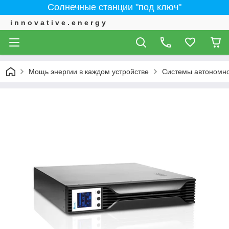
Солнечные станции "под ключ"
i n n o v a t i v e . e n e r g y
Мощь энергии в каждом устройстве
Системы автономно