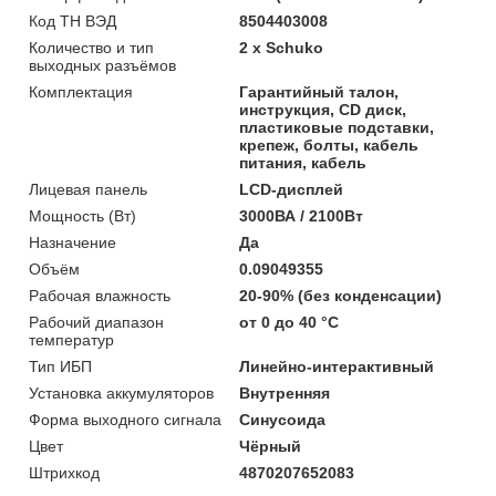
Код ТН ВЭД
8504403008
Количество и тип
2 х Schuko
выходных разъёмов
Комплектация
Гарантийный талон,
инструкция, CD диск,
пластиковые подставки,
крепеж, болты, кабель
питания, кабель
Лицевая панель
LCD-дисплей
Мощность (Bт)
3000ВА / 2100Вт
Назначение
Да
Объём
0.09049355
Рабочая влажность
20-90% (без конденсации)
Рабочий диапазон
от 0 до 40 °С
температур
Тип ИБП
Линейно-интерактивный
Установка аккумуляторов
Внутренняя
Форма выходного сигнала
Синусоида
Цвет
Чёрный
Штрихкод
4870207652083