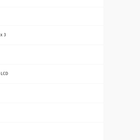
х 3
-LCD