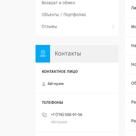
Возврат и обмен
Ли
Объекты / Портфолио
Отзывы
Мо
Н
Контакты
Н
О
Айгерим
Ра
+7 (776) 500-91-56
Ра
Айгерим