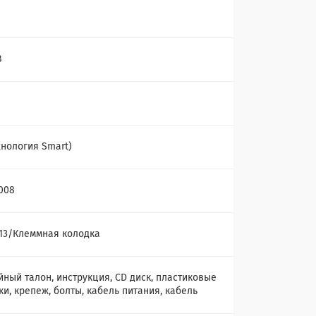
В
хнология Smart)
008
 C13/Клеммная колодка
йный талон, инструкция, CD диск, пластиковые
ки, крепеж, болты, кабель питания, кабель