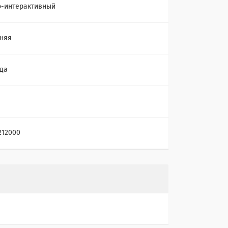
-интерактивный
няя
да
212000