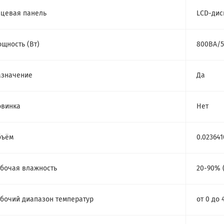
цевая панель
LCD-дис
щность (Bт)
800ВА/5
азначение
Да
овинка
Нет
бъём
0.023641
бочая влажность
20-90% 
бочий диапазон температур
от 0 до 