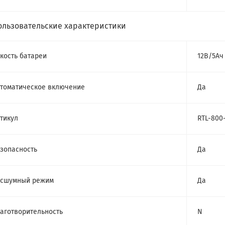
ользовательские характеристики
кость батареи
12В/5Ач 
томатическое включение
Да
тикул
RTL-800
зопасность
Да
есшумный режим
Да
аготворительность
N