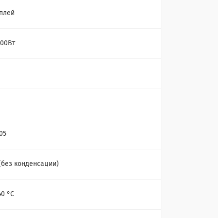
плей
00Вт
05
(без конденсации)
40 °С