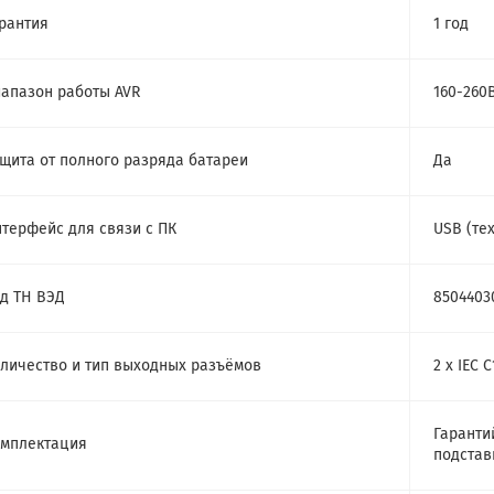
рантия
1 год
апазон работы AVR
160-260
щита от полного разряда батареи
Да
терфейс для связи с ПК
USB (те
д ТН ВЭД
8504403
личество и тип выходных разъёмов
2 х IEC
Гаранти
мплектация
подстав