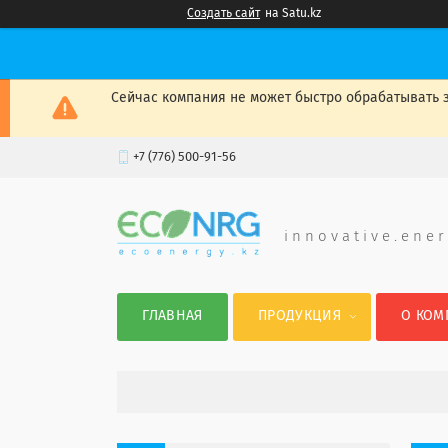
Создать сайт
на Satu.kz
Сейчас компания не может быстро обрабатывать з
+7 (776) 500-91-56
i n n o v a t i v e . e n e r
ГЛАВНАЯ
ПРОДУКЦИЯ
О КОМ