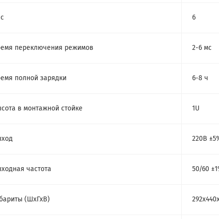
с
6
емя переключения режимов
2-6 мс
емя полной зарядки
6-8 ч
сота в монтажной стойке
1U
ыход
220В ±5
ходная частота
50/60 ±
бариты (ШхГхВ)
292x440