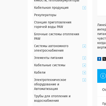
емкости, теплоаккумуляторы
Кабельная продукция
Рекуператоры
Станция приготовления
Лине
горячей воды PAW
инте
питан
Блочные системы отопления
чувст
PAW
когда
Системы автономного
верти
электроснабжения
Элементы питания
Кабельные системы
Кабели
Электротехническое
оборудование и
Автоматизация
О
Трубы для отопления и
водоснабжения
Пр