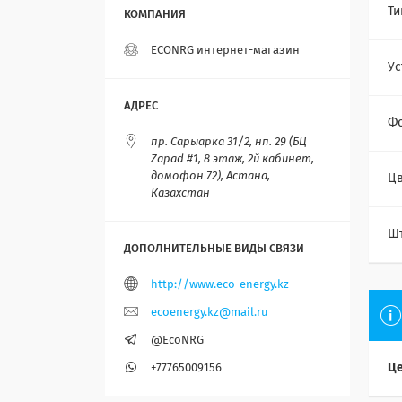
Ти
ECONRG интернет-магазин
Ус
Фо
пр. Сарыарка 31/2, нп. 29 (БЦ
Zapad #1, 8 этаж, 2й кабинет,
домофон 72), Астана,
Цв
Казахстан
Ш
http://www.eco-energy.kz
ecoenergy.kz@mail.ru
@EcoNRG
Це
+77765009156