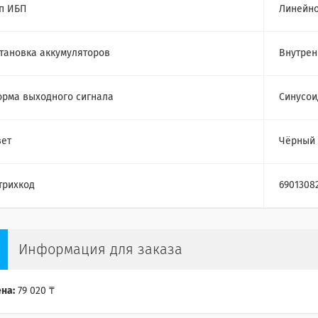
п ИБП
Линейно
тановка аккумуляторов
Внутрен
рма выходного сигнала
Синусои
ет
Чёрный
трихкод
6901308
Информация для заказа
на:
79 020 ₸