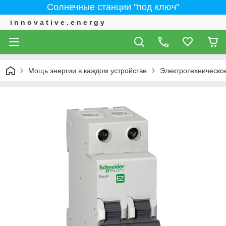
Солнечные станции "под ключ"
i n n o v a t i v e . e n e r g y
Мощь энергии в каждом устройстве
Электротехническо