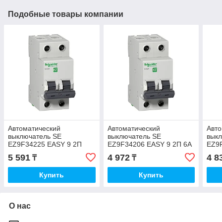
Подобные товары компании
Автоматический
Автоматический
Авто
выключатель SE
выключатель SE
вык
EZ9F34225 EASY 9 2П
EZ9F34206 EASY 9 2П 6А
EZ9
25А С 4.5кА 230В
С 4.5кА 230В
10А 
5 591
4 972
4 8
₸
₸
Купить
Купить
О нас