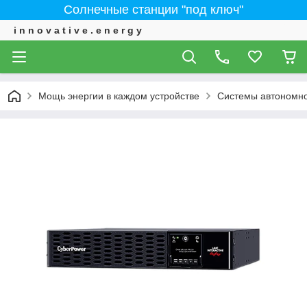
Солнечные станции "под ключ"
i n n o v a t i v e . e n e r g y
Мощь энергии в каждом устройстве
Системы автономно