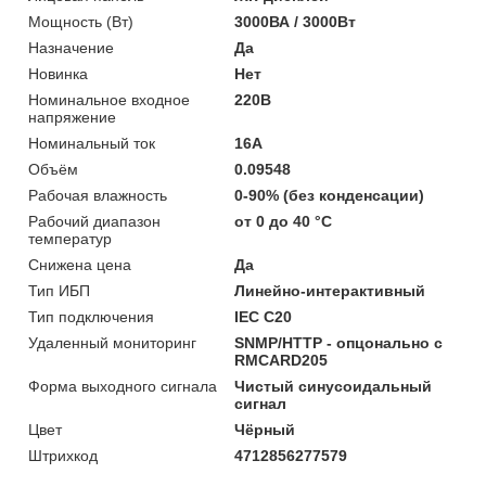
Мощность (Bт)
3000ВА / 3000Вт
Назначение
Да
Новинка
Нет
Номинальное входное
220В
напряжение
Номинальный ток
16A
Объём
0.09548
Рабочая влажность
0-90% (без конденсации)
Рабочий диапазон
от 0 до 40 °С
температур
Снижена цена
Да
Тип ИБП
Линейно-интерактивный
Тип подключения
IEC C20
Удаленный мониторинг
SNMP/HTTP - опцонально с
RMCARD205
Форма выходного сигнала
Чистый синусоидальный
сигнал
Цвет
Чёрный
Штрихкод
4712856277579