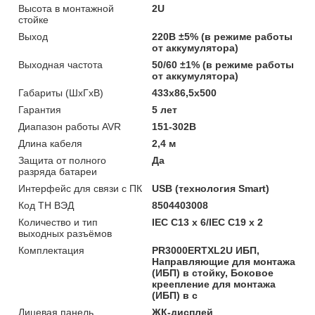
Высота в монтажной
2U
стойке
Выход
220В ±5% (в режиме работы
от аккумулятора)
Выходная частота
50/60 ±1% (в режиме работы
от аккумулятора)
Габариты (ШхГхВ)
433х86,5х500
Гарантия
5 лет
Диапазон работы AVR
151-302В
Длина кабеля
2,4 м
Защита от полного
Да
разряда батареи
Интерфейс для связи с ПК
USB (технология Smart)
Код ТН ВЭД
8504403008
Количество и тип
IEC C13 x 6/IEC C19 x 2
выходных разъёмов
Комплектация
PR3000ERTXL2U ИБП,
Направляющие для монтажа
(ИБП) в стойку, Боковое
креепление для монтажа
(ИБП) в с
Лицевая панель
ЖК-дисплей