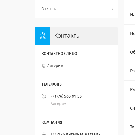
Отзывы
Н
Н
Контакты
О
Айгерим
Ра
Ра
+7 (776) 500-91-56
Айгерим
Сн
Ти
ECONRG интернет-магазин