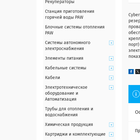
Рекуператоры
Станция приготовления
Cybe
горячей воды PAW
резер
пров
Блочные системы отопления
обесп
PAW
крепл
Системы автономного
порт
электроснабжения
элект
пока
Элементы питания
Кабельные системы
Кабели
Электротехническое
оборудование и
Автоматизация
Трубы для отопления и
О
водоснабжения
Химическая продукция
Пр
Картриджи и комплектующие