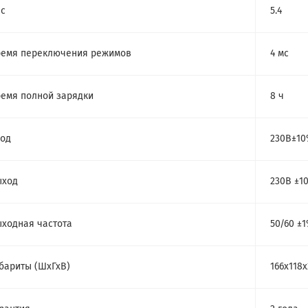
с
5.4
емя переключения режимов
4 мс
емя полной зарядки
8 ч
од
230В±1
ыход
230В ±1
ходная частота
50/60 ±
бариты (ШхГхВ)
166х118