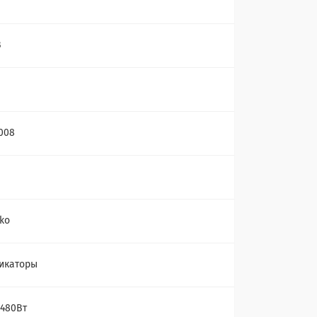
В
008
uko
икаторы
 480Вт