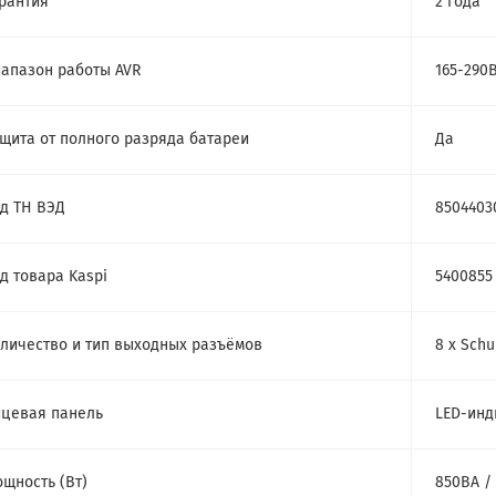
рантия
2 года
апазон работы AVR
165-290
щита от полного разряда батареи
Да
д ТН ВЭД
8504403
д товара Kaspi
5400855
личество и тип выходных разъёмов
8 x Sch
цевая панель
LED-инд
щность (Bт)
850ВА /