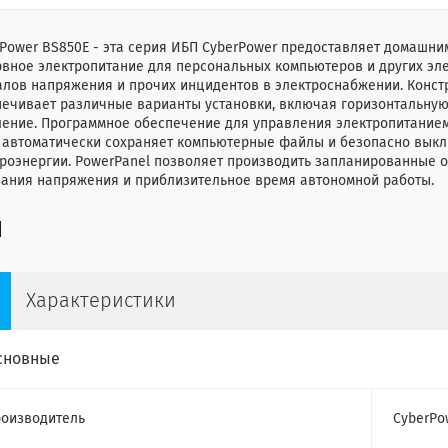
rPower BS850E - эта серия ИБП CyberPower предоставляет домашн
вное электропитание для персональных компьютеров и других эле
алов напряжения и прочих инцидентов в электроснабжении. Конст
ечивает различные варианты установки, включая горизонтальную
ение. Программное обеспечение для управления электропитанием
) автоматически сохраняет компьютерные файлы и безопасно выкл
роэнергии. PowerPanel позволяет производить запланированные о
зания напряжения и приблизительное время автономной работы.
Характеристики
сновные
оизводитель
CyberPo