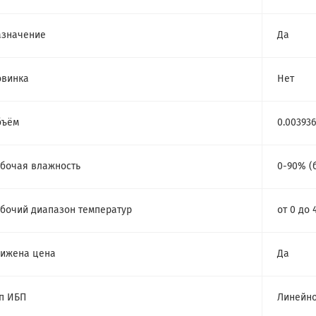
азначение
Да
овинка
Нет
бъём
0.00393
бочая влажность
0-90% (
бочий диапазон температур
от 0 до 
ижена цена
Да
п ИБП
Линейно