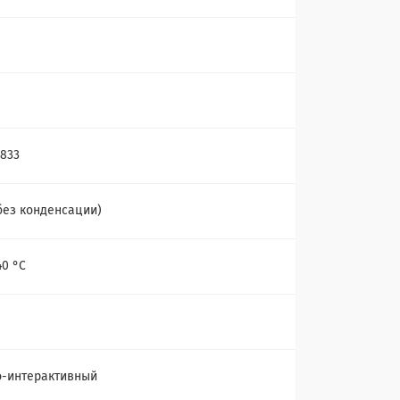
6833
без конденсации)
40 °С
-интерактивный