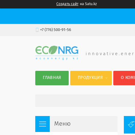
Создать сайт
на Satu.kz
+7 (776) 500-91-56
i n n o v a t i v e . e n e r
ГЛАВНАЯ
ПРОДУКЦИЯ
О КОМ