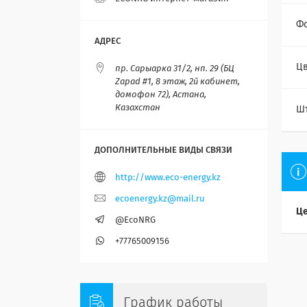
Фо
Цв
пр. Сарыарка 31/2, нп. 29 (БЦ
Zapad #1, 8 этаж, 2й кабинет,
домофон 72), Астана,
Казахстан
Ш
http://www.eco-energy.kz
ecoenergy.kz@mail.ru
Це
@EcoNRG
+77765009156
График работы