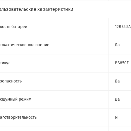
ользовательские характеристики
кость батареи
12В/5.5
томатическое включение
Да
тикул
BS850E
зопасность
Да
есшумный режим
Да
аготворительность
N