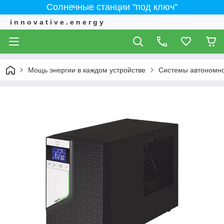
Солнечные станции "под ключ"
i n n o v a t i v e . e n e r g y
Мощь энергии в каждом устройстве
Системы автономно