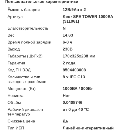
Пользовательские характеристики
Ёмкость батареи
12В/9Ач х 2
Артикул
Keor SPE TOWER 1000ВА
(311061)
Благотворительность
N
Вес
14.63
Время полной зарядки
6-8 ч
Выход
230В
Габариты (ШхГхВ)
170x325x238 мм
Гарантия
2 года
Код ТН ВЭД
8504403008
Количество и тип
8 х IEC C13
выходных разъёмов
Мощность (Bт)
1000ВА / 800Вт
Новинка
Нет
Объём
0.0408746
Рабочий диапазон
от 0 до 40 °С
температур
Снижена цена
Да
Тип ИБП
Линейно-интерактивный