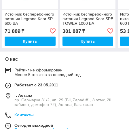
Источник бесперебойного
Источник бесперебойного
Исто
питания Legrand Keor SP
питания Legrand Keor SPE
пита
600 ВА
TOWER 1000 ВА
600 
71 889
301 887
53 
₸
₸
Купить
Купить
О нас
Рейтинг не сформирован
Менее 5 отзывов за последний год
Работает с 23.05.2011
г. Астана
пр. Сарыарка 31/2, нп. 29 (БЦ Zapad #1, 8 этаж, 2й
кабинет, домофон 72), Астана, Казахстан
Контакты
Сегодня выходной