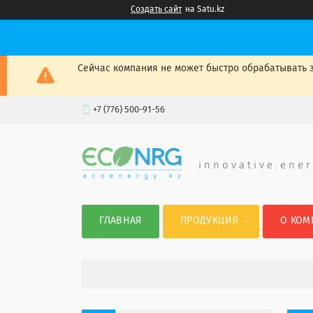
Создать сайт
на Satu.kz
Сейчас компания не может быстро обрабатывать з
+7 (776) 500-91-56
i n n o v a t i v e . e n e r
ГЛАВНАЯ
ПРОДУКЦИЯ
О КОМ