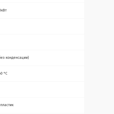
0кВт
без конденсации)
40 °С
 пластик