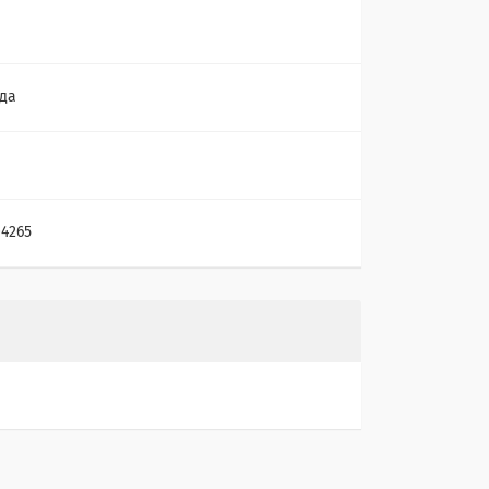
да
04265