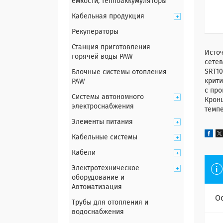
емкости, теплоаккумуляторы
Кабельная продукция
Рекуператоры
Станция приготовления
Источ
горячей воды PAW
сетев
SRT1
Блочные системы отопления
крити
PAW
с про
Системы автономного
Крон
электроснабжения
темп
Элементы питания
Кабельные системы
Кабели
Электротехническое
оборудование и
Автоматизация
О
Трубы для отопления и
водоснабжения