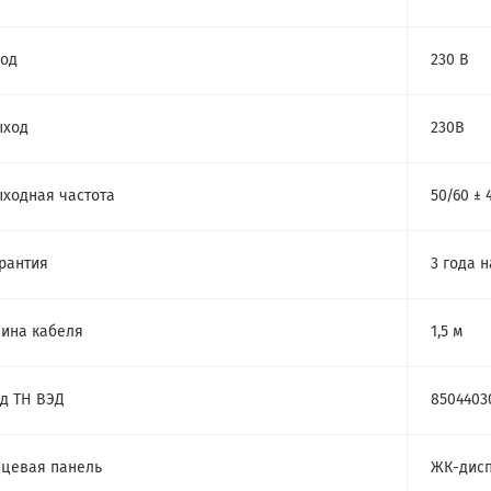
од
230 В
ыход
230В
ходная частота
50/60 ± 
рантия
3 года н
ина кабеля
1,5 м
д ТН ВЭД
8504403
цевая панель
ЖК-дис