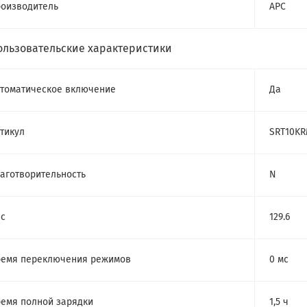
оизводитель
APC
ользовательские характеристики
томатическое включение
Да
тикул
SRT10KR
аготворительность
N
с
129.6
емя переключения режимов
0 мс
емя полной зарядки
1,5 ч