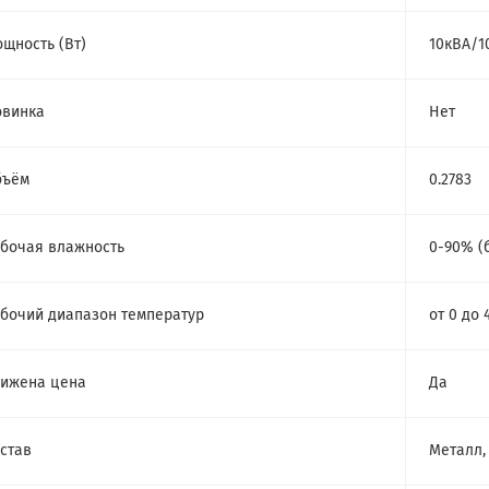
щность (Bт)
10кВА/1
овинка
Нет
бъём
0.2783
бочая влажность
0-90% (
бочий диапазон температур
от 0 до 
ижена цена
Да
став
Металл,