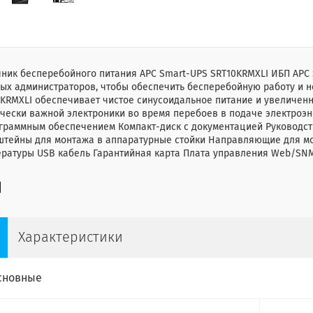
ник бесперебойного питания APC Smart-UPS SRT10KRMXLI ИБП APC
ых администраторов, чтобы обеспечить бесперебойную работу и н
0KRMXLI обеспечивает чистое синусоидальное питание и увеличен
чески важной электроники во время перебоев в подаче электроэне
граммным обеспечением Компакт-диск с документацией Руководств
штейны для монтажа в аппаратурные стойки Направляющие для мо
ературы USB кабель Гарантийная карта Плата управления Web/SN
Характеристики
сновные