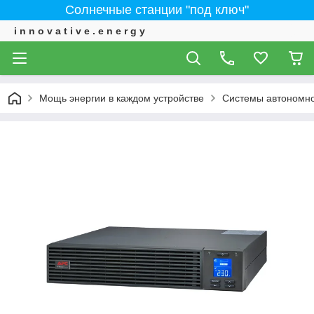
Солнечные станции "под ключ"
i n n o v a t i v e . e n e r g y
Мощь энергии в каждом устройстве
Системы автономно