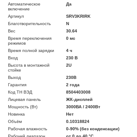
Автоматическое
Да
включение
Артикул
SRV3KRIRK
Благотворительность
N
Вес
30.64
Время переключения
0 мс
режимов
Время полной зарядки
4 ч
Вход
230 В
Высота в монтажной
2U
стойке
Выход
230В
Гарантия
2 года
Код ТН ВЭД
8504403008
Лицевая панель
ЖК-дисплей
Мощность (Bт)
3000ВА / 2400Вт
Новинка
Нет
Объём
0.10318824
Рабочая влажность
0-90% (без конденсации)
Рабочий диапазон
от 0 до 40 °С