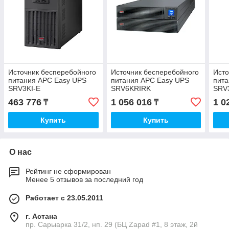
Источник бесперебойного
Источник бесперебойного
Исто
питания APC Easy UPS
питания APC Easy UPS
пита
SRV3KI-E
SRV6KRIRK
SRV
463 776
1 056 016
1 0
₸
₸
Купить
Купить
О нас
Рейтинг не сформирован
Менее 5 отзывов за последний год
Работает с 23.05.2011
г. Астана
пр. Сарыарка 31/2, нп. 29 (БЦ Zapad #1, 8 этаж, 2й