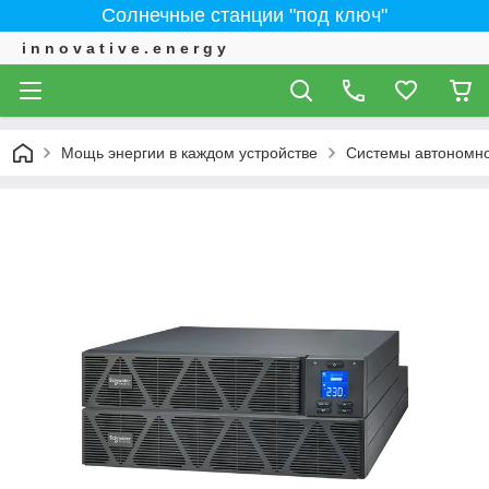
Солнечные станции "под ключ"
i n n o v a t i v e . e n e r g y
Мощь энергии в каждом устройстве
Системы автономно