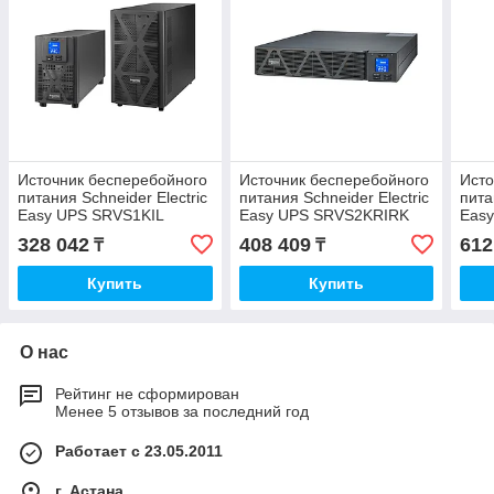
Источник бесперебойного
Источник бесперебойного
Исто
питания Schneider Electric
питания Schneider Electric
пита
Easy UPS SRVS1KIL
Easy UPS SRVS2KRIRK
Eas
328 042
408 409
612
₸
₸
Купить
Купить
О нас
Рейтинг не сформирован
Менее 5 отзывов за последний год
Работает с 23.05.2011
г. Астана