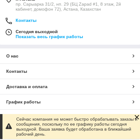
пр. Сарыарка 31/2, нп. 29 (БЦ Zapad #1, 8 этаж, 2й
кабинет, домофон 72), Астана, Казахстан
Контакты
Сегодня выходной
Показать весь график работы
О нас
Контакты
Доставка и оплата
График работы
Полная версия сайта
Сейчас компания не может быстро обрабатывать заказы и
сообщения, поскольку по ее графику работы сегодня
выходной. Ваша заявка будет обработана в ближайший
Сайт создан на маркетплейсе
Satu.kz
рабочий день.