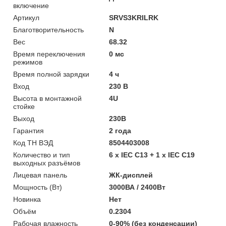
включение
Артикул
SRVS3KRILRK
Благотворительность
N
Вес
68.32
Время переключения
0 мс
режимов
Время полной зарядки
4 ч
Вход
230 В
Высота в монтажной
4U
стойке
Выход
230В
Гарантия
2 года
Код ТН ВЭД
8504403008
Количество и тип
6 x IEC C13 + 1 х IEC C19
выходных разъёмов
Лицевая панель
ЖК-дисплей
Мощность (Bт)
3000ВА / 2400Вт
Новинка
Нет
Объём
0.2304
Рабочая влажность
0-90% (без конденсации)