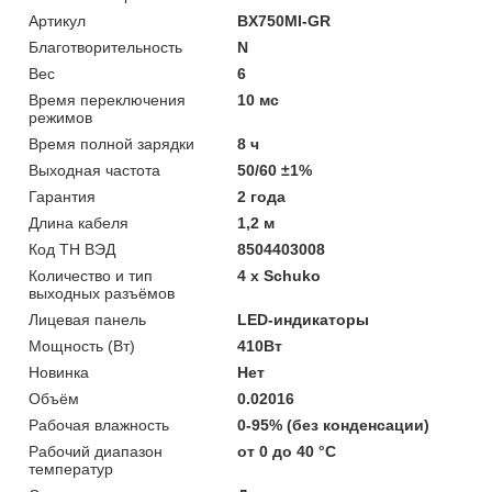
Артикул
BX750MI-GR
Благотворительность
N
Вес
6
Время переключения
10 мс
режимов
Время полной зарядки
8 ч
Выходная частота
50/60 ±1%
Гарантия
2 года
Длина кабеля
1,2 м
Код ТН ВЭД
8504403008
Количество и тип
4 х Schuko
выходных разъёмов
Лицевая панель
LED-индикаторы
Мощность (Bт)
410Вт
Новинка
Нет
Объём
0.02016
Рабочая влажность
0-95% (без конденсации)
Рабочий диапазон
от 0 до 40 °С
температур