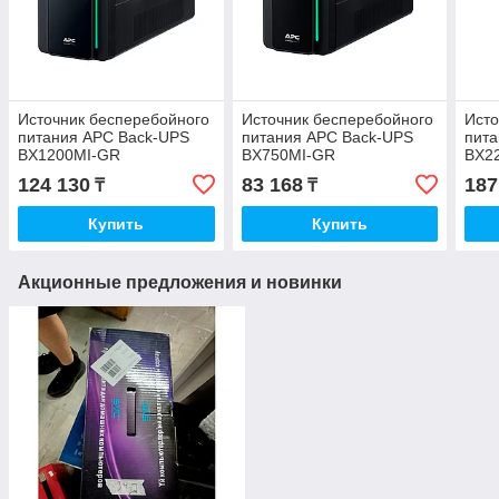
Источник бесперебойного
Источник бесперебойного
Исто
питания APC Back-UPS
питания APC Back-UPS
пит
BX1200MI-GR
BX750MI-GR
BX2
124 130
83 168
187
₸
₸
Купить
Купить
Акционные предложения и новинки