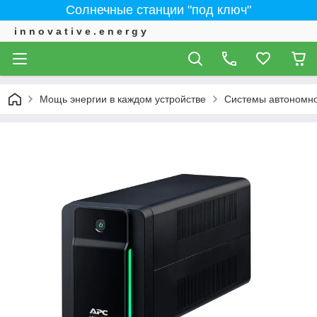
Солнечные станции "под ключ"
i n n o v a t i v e . e n e r g y
Мощь энергии в каждом устройстве
Системы автономно