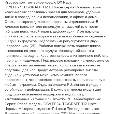
Игровое компьютерное кресло DX Racer
GC/LPF24LTC/GRAFFITI2 DXRacer серия P- новая серия
классических спортивных кресел для геймеров, удобные
также в повседневном использовании, в офисе и дома.
Стальной каркас делает его прочным и долговечным. В
качестве наполнителя используется высокой плотности
губчатая пена, устойчивая к деформации. Угол наклона
спинки кресла регулируется как в автомобильном сиденье от
90 до 135 градусов. Подлокотники регулируются в двух
направлениях (2D). Рабочая поверхность подлокотников
выполнена из плотного каучука, износоустойчивого и
приятного на ощупь. Крестовина кресла из прочного нейлона,
прочная и надежная. Пластиковые накладки на крестовине со
специальным тиснением можно использовать в качестве
подставки для ног. Предусмотрена регулировка высоты
сидения и установка механизма качания. Колеса
прорезинены, что позволяет использовать кресло на полу с
любым покрытием. Отделка экокожа PU, легкая в уходе и
устойчивая к деформации. В комплект кресла входят две
подушки - поясничной поддержки и под голову,
изготовленные из ткани или экокожи PU. Характеристика:
Серия: Prince Модель: GC/LPF24LTC/GRAFFITI2 Цвет:
Черный Материал сиденья: PU-кожа Тип подлокотников:
Регулируемые в 2 направлениях (2D) Механизм качания: