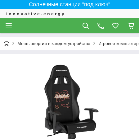
Солнечные станции "под ключ"
i n n o v a t i v e . e n e r g y
Мощь энергии в каждом устройстве
Игровое компьютер