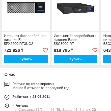
Источник бесперебойного
Источник бесперебойного
Исто
питания Eaton
питания Eaton
пита
5PX2200IRT3UG2
5SC3000IRT
5SC
722 926
818 795
643
₸
₸
Купить
Купить
О нас
Рейтинг не сформирован
Менее 5 отзывов за последний год
Работает с 23.05.2011
г. Астана
пр. Сарыарка 31/2, нп. 29 (БЦ Zapad #1, 8 этаж, 2й