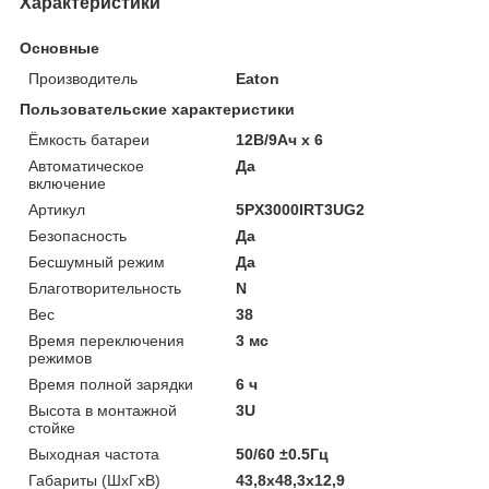
Характеристики
Основные
Производитель
Eaton
Пользовательские характеристики
Ёмкость батареи
12В/9Ач х 6
Автоматическое
Да
включение
Артикул
5PX3000IRT3UG2
Безопасность
Да
Бесшумный режим
Да
Благотворительность
N
Вес
38
Время переключения
3 мс
режимов
Время полной зарядки
6 ч
Высота в монтажной
3U
стойке
Выходная частота
50/60 ±0.5Гц
Габариты (ШхГхВ)
43,8x48,3x12,9