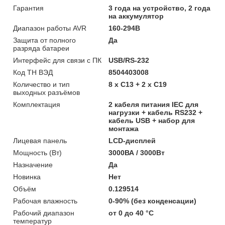
Гарантия
3 года на устройство, 2 года
на аккумулятор
Диапазон работы AVR
160-294В
Защита от полного
Да
разряда батареи
Интерфейс для связи с ПК
USB/RS-232
Код ТН ВЭД
8504403008
Количество и тип
8 х C13 + 2 х С19
выходных разъёмов
Комплектация
2 кабеля питания IEC для
нагрузки + кабель RS232 +
кабель USB + набор для
монтажа
Лицевая панель
LCD-дисплей
Мощность (Bт)
3000ВА / 3000Вт
Назначение
Да
Новинка
Нет
Объём
0.129514
Рабочая влажность
0-90% (без конденсации)
Рабочий диапазон
от 0 до 40 °С
температур