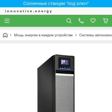
Солнечные станции "под ключ"
i n n o v a t i v e . e n e r g y
Мощь энергии в каждом устройстве
Системы автономно