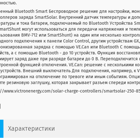
рностью.
енный Bluetooth Smart Беспроводное решение для настройки, мон
оллеров заряда SmartSolar. Внутренний датчик температуры и до
ратуры и тока батареи, подключаемый по Bluetooth Устройства Smar
martShunt могут использоваться для передачи напряжения и темпе
ьзования BMV-712 или SmartShunt) на один или несколько контролле
дного подключения к панели Color Control, другим устройствам GX
онизированная зарядка с помощью VE.Can или Bluetooth С помощь
йств, а с помощью Bluetooth - до 10 устройств. Функция восстан
ирует заряд даже при разряде батареи до 0 В. Переподключится
троенной функцией отключения. VE.Can: решение с несколькими к
 устройств. Внешний выключатель Для подключения, например, к 
ограммирован на отключение по тревоге или иным событиям. Опци
те резиновую заглушку, которая закрывает разъем спереди контро
://www.victronenergy.com/solar-charge-controllers/smartsolar-250-8
Характеристики