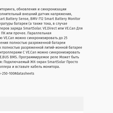
иторинга, обновления и синхронизации
полнительный внешний датчик напряжения,
t Battery Sense, BMV-712 Smart Battery Monitor
ратуры батареи (а также тока, в случае
ров заряда SmartSolar. VE.Direct или VE.Can Для
, ПК или прочее. Параллельная
ю VE.Can можно синхронизировать до 25
овления полностью разряженной батареи
 к полностью разряженной литий-ионной батарее
онтроллерами С VE.Can можно синхронизировать
VE.BUS BMS. Программируемое реле Может быть
я: Подключаемый ЖК-экран SmartSolar Просто
ллера и вставьте кабель монитора.
5-250-100#datasheets