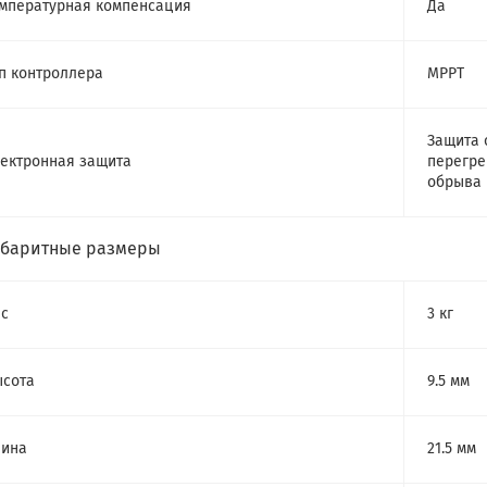
мпературная компенсация
Да
п контроллера
MPPT
Защита 
ектронная защита
перегре
обрыва 
абаритные размеры
с
3 кг
сота
9.5 мм
лина
21.5 мм