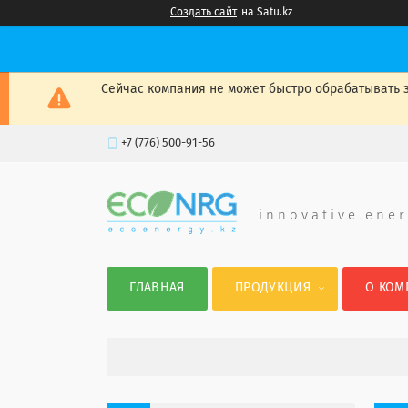
Создать сайт
на Satu.kz
Сейчас компания не может быстро обрабатывать з
+7 (776) 500-91-56
i n n o v a t i v e . e n e r
ГЛАВНАЯ
ПРОДУКЦИЯ
О КОМ