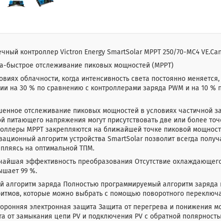
чный контроллер Victron Energy SmartSolar MPPT 250/70-MC4 VE.Ca
ра-быстрое отслеживание пиковых мощностей (MPPT)
овиях облачности, когда интенсивность света постоянно меняется
гии на 30 % по сравнению с контроллерами заряда PWM и на 10 %
енное отслеживание пиковых мощностей в условиях частичной за
й питающего напряжения могут присутствовать две или более то
оллеры МРРТ закрепляются на ближайшей точке пиковой мощности
ационный алгоритм устройства SmartSolar позволит всегда получ
пляясь на оптимальной ТПМ.
чайшая эффективность преобразования Отсутствие охлаждающего
ышает 99 %.
ий алгоритм заряда Полностью программируемый алгоритм заряда
итмов, которые можно выбрать с помощью поворотного переключат
оронняя электронная защита Защита от перегрева и понижения м
а от замыкания цепи PV и подключения PV с обратной полярностью