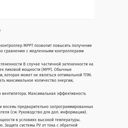
n
, контроллер МРРТ позволит повысить получение
 по сравнению с медленными контроллерами
тененности В случае частичной затененности на
чек пиковой мощности (МРР). Обычные
, которая может не являться оптимальной ТПМ.
ать максимальное количество энергии,
 вентилятора. Максимальная эффективность
 и восемь предварительно запрограммированных
еля (см. Руководство для доп. информации).
ощности в условиях высокой температуры.
. Защита системы PV от тока с обратной