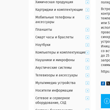
Химическая продукция
поля
Встро
Картриджи и комплектующие
контр
Мобильные телефоны и
темпе
аксессуары
или S
испол
Планшеты
прово
синхр
Смарт часы и браслеты
устро
Ноутбуки
Иници
со вс
Компьютеры и комплектующие
до 25
Наушники и микрофоны
запр
сними
Акустические системы
https
Телевизоры и аксессуары
Мультимедиа устройства
Носители информации
Сетевое и серверное
оборудование, СХД