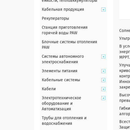
емкости, теплоаккумуляторы
Кабельная продукция
Рекуператоры
Станция приготовления
Солне
горячей воды PAW
Ульт
Блочные системы отопления
В усл
PAW
энер
Системы автономного
МРРТ.
электроснабжения
Улучш
криво
Элементы питания
контр
Кабельные системы
Иннов
закре
Кабели
Высо
Электротехническое
прев
оборудование и
Гибк
Автоматизация
алгор
Трубы для отопления и
Всест
водоснабжения
Защит