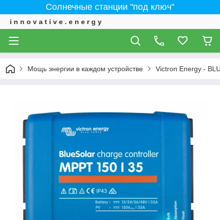
Солнечные станции "под ключ"
i n n o v a t i v e . e n e r g y
Мощь энергии в каждом устройстве
Victron Energy - 