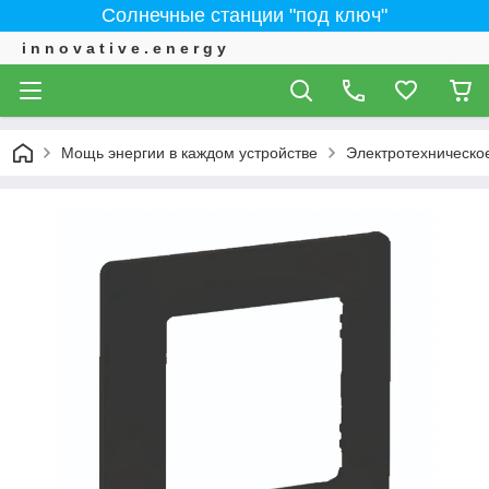
Солнечные станции "под ключ"
i n n o v a t i v e . e n e r g y
Мощь энергии в каждом устройстве
Электротехническо