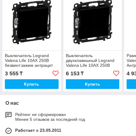
Выключатель Legrand
Выключатель
Рамк
Valena Life 10АХ 250В
двухклавишный Legrand
Vale
безвинт.зажим антрацит
Valena Life 10АХ 250В
Антр
безвинт.зажим антрацит
3 555
6 153
4 9
₸
₸
Купить
Купить
О нас
Рейтинг не сформирован
Менее 5 отзывов за последний год
Работает с 23.05.2011