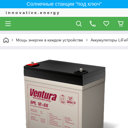
Солнечные станции "под ключ"
i n n o v a t i v e . e n e r g y
Мощь энергии в каждом устройстве
Аккумуляторы LiFe