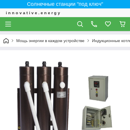
Солнечные станции "под ключ"
i n n o v a t i v e . e n e r g y
Мощь энергии в каждом устройстве
Индукционные котл