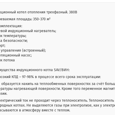
кционный котел отопления трехфазный. 380В
еваемая площадь: 350-370 м²
омплектация:
евой индукционный нагреватель;
к температуры;
а безопасности;
рт;
 управления (встроенный);
уляционный насос;
к потока
мущества индукционного котла SAV/ВИН:
сокий КПД – 97-98% в процессе всего срока эксплуатации:
 образуется накипь на теплообменных поверхностях за счёт бол
ратуры нагревающей поверхности. Кроме того переменное магнит
зии.
ектрический ток не проходит через теплоноситель. Теплоноситель
родных котлах. Не выделяются газы при электролизе, как у элект
сываются в атмосферу вместе с теплом.