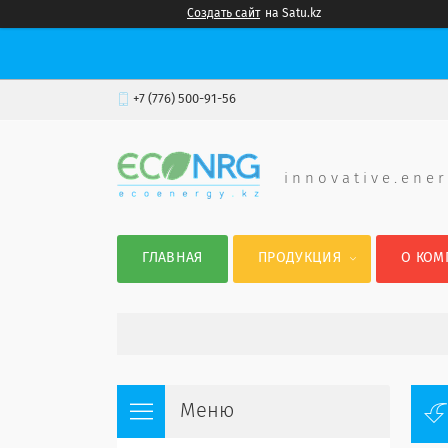
Создать сайт
на Satu.kz
+7 (776) 500-91-56
i n n o v a t i v e . e n e r
ГЛАВНАЯ
ПРОДУКЦИЯ
О КОМ