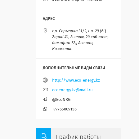
пр. Сарыарка 31/2, нп. 29 (БЦ
Zapad #1, 8 этаж, 2й кабинет,
домофон 72), Астана,
Казахстан
http://www.eco-energy.kz
ecoenergy.kz@mail.ru
@EcoNRG
+77765009156
График работы