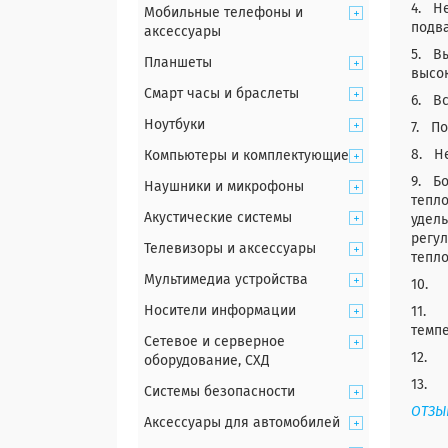
4. Н
Мобильные телефоны и
подва
аксессуары
5. Вы
Планшеты
высо
Смарт часы и браслеты
6. Вс
Ноутбуки
7. П
8. Не
Компьютеры и комплектующие
9. Бо
Наушники и микрофоны
тепло
Акустические системы
удель
регу
Телевизоры и аксессуары
тепло
Мультимедиа устройства
10. 
Носители информации
11. 
темпе
Сетевое и серверное
12. 
оборудование, СХД
13. 
Системы безопасности
ОТЗЫ
Аксессуары для автомобилей