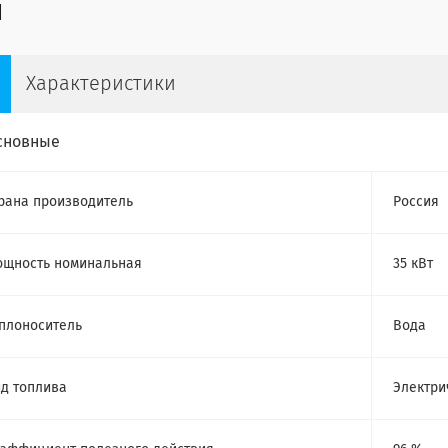
Характеристики
сновные
рана производитель
Россия
щность номинальная
35 кВт
плоноситель
Вода
д топлива
Электри