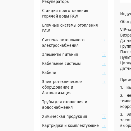
Рекуператоры
Станция приготовления
Инду
горячей воды PAW
Обогр
Блочные системы отопления
VIP-к
PAW
Вихр
Системы автономного
Датчи
электроснабжения
Групп
Паспо
Элементы питания
Пульт
Цирк
Кабельные системы
Датчи
Кабели
Преи
Электротехническое
оборудование и
1. Вы
Автоматизация
2. не
темпе
Трубы для отопления и
корро
водоснабжения
3. Эл
Химическая продукция
элект
Картриджи и комплектующие
выбра