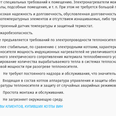
ет специальных требований к помещению. Электронагреватели мож
лы, подсобные помещения, и т. п. При этом не требуется большой
сокая надежность и долговечность, обусловленная долговечност
котемпературных элементов и отсутствием изнашиваемых, либо тр
троенный датчик температуры и защитный термостат.
ожаробезопасность.
 предъявляется требований по электропроводности теплоносителя
лее стабильные, по сравнению с электродными котлами, характер
носителя мощность индукционных нагревателей не увеличивается,
ного электрического сопротивления материала теплообменного ус
лирование количества вырабатываемого тепла в системах теплосн
вой мощности при разогреве теплоносителя.
Не требуют постоянного надзора и обслуживания, что значитель
Входящая в состав котлов аппаратура управления и защиты обе
ратуры теплоносителя и защиту от случайных аварийных режимов
Простота монтажа и обслуживания.
Не загрязняет окружающую среду.
ВЫ КЛИЕНТОВ, КУПИВШИХ КОТЛЫ ВИН