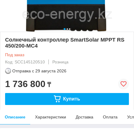
Солнечный контроллер SmartSolar MPPT RS
450/200-МС4
Под заказ
Код: SCC145120510
Розница
Отправка с
29 августа 2026
1 736 800
₸
Купить
Описание
Характеристики
Доставка
Оплата
Усл