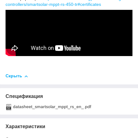
controllers/smartsolar-mppt-rs-450-tr#certificates
Скрыть
Спецификация
datasheet_smartsolar_mppt_rs_en_.pdf
Характеристики