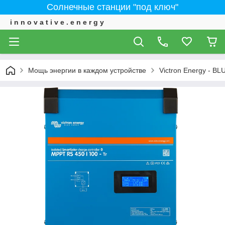
Солнечные станции "под ключ"
i n n o v a t i v e . e n e r g y
Мощь энергии в каждом устройстве
Victron Energy - 