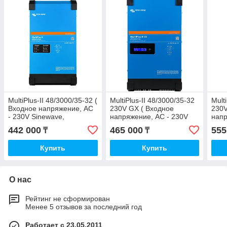
MultiPlus-II 48/3000/35-32 (
MultiPlus-II 48/3000/35-32
Mult
Входное напряжение, AC
230V GX ( Входное
230V
- 230V Sinewave,
напряжение, AC - 230V
напр
Выходное напряжение,
Sinewave, Выходное
Sine
442 000
465 000
555
₸
₸
DC - 48, Выходной
напряжение, DC - 48)
напр
Купить
Купить
О нас
Рейтинг не сформирован
Менее 5 отзывов за последний год
Работает с 23.05.2011