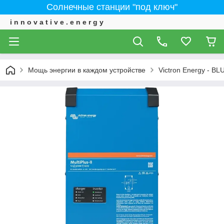
Солнечные станции "под ключ"
i n n o v a t i v e . e n e r g y
Мощь энергии в каждом устройстве
Victron Energy - 