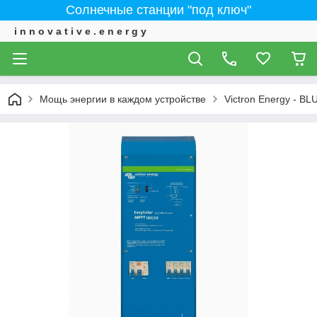
Солнечные станции "под ключ"
i n n o v a t i v e . e n e r g y
Мощь энергии в каждом устройстве
Victron Energy - 