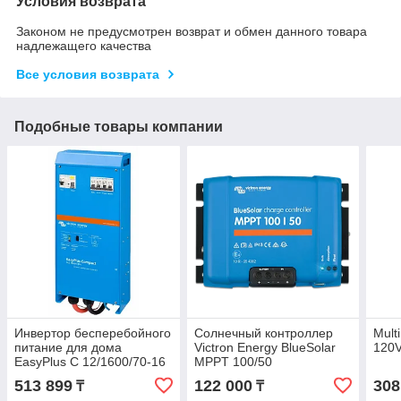
Условия возврата
Законом не предусмотрен возврат и обмен данного товара
надлежащего качества
Все условия возврата
Подобные товары компании
Инвертор бесперебойного
Солнечный контроллер
Mult
питание для дома
Victron Energy BlueSolar
120V
EasyPlus C 12/1600/70-16
MPPT 100/50
CEP121620000
513 899
122 000
308
₸
₸